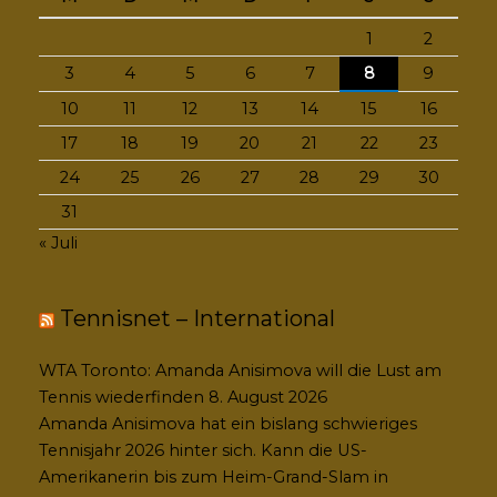
1
2
3
4
5
6
7
8
9
10
11
12
13
14
15
16
17
18
19
20
21
22
23
24
25
26
27
28
29
30
31
« Juli
Tennisnet – International
WTA Toronto: Amanda Anisimova will die Lust am
Tennis wiederfinden
8. August 2026
Amanda Anisimova hat ein bislang schwieriges
Tennisjahr 2026 hinter sich. Kann die US-
Amerikanerin bis zum Heim-Grand-Slam in