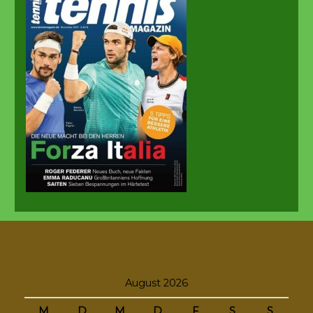
August 2026
M
D
M
D
F
S
S