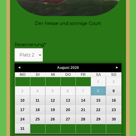
Der heisse und sonnige Court
Reservierung
*
August
2026
MO
DI
MI
DO
FR
SA
SO
1
2
3
4
5
6
7
8
9
10
11
12
13
14
15
16
17
18
19
20
21
22
23
24
25
26
27
28
29
30
31