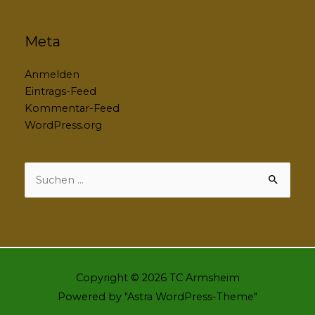
Meta
Anmelden
Eintrags-Feed
Kommentar-Feed
WordPress.org
Suchen
nach:
Copyright © 2026
TC Armsheim
Powered by "
Astra WordPress-Theme
"