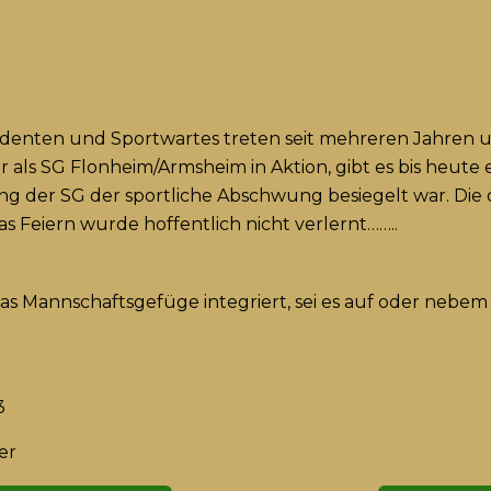
denten und Sportwartes treten seit mehreren Jahren u
 als SG Flonheim/Armsheim in Aktion, gibt es bis heut
der SG der sportliche Abschwung besiegelt war. Die d
as Feiern wurde hoffentlich nicht verlernt……..
das Mannschaftsgefüge integriert, sei es auf oder nebem
3
er