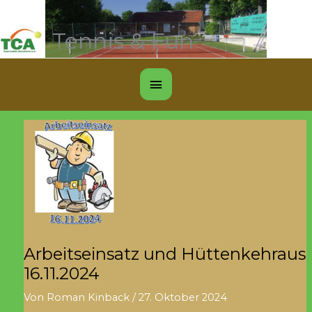
Zum
Inhalt
Tennis & Fun
springen
Below
Header
Arbeitseinsatz und Hüttenkehraus
16.11.2024
Von
Roman Kinback
/
27. Oktober 2024