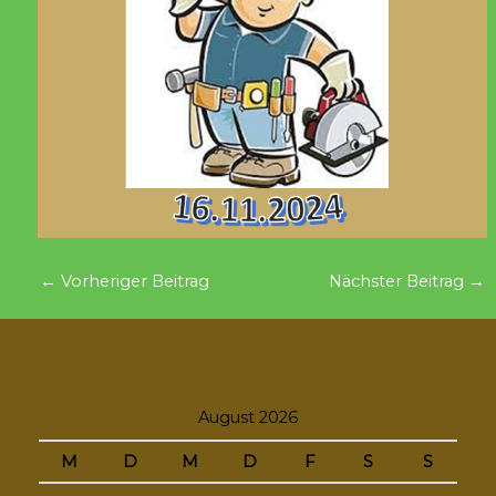
←
Vorheriger Beitrag
Nächster Beitrag
→
August 2026
M
D
M
D
F
S
S