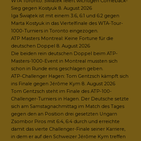
WTA Toronto: Swiatek feiert wichtigen Comeback-
Sieg gegen Kostyuk
8. August 2026
Iga Świątek ist mit einem 3:6, 6:1 und 6:2 gegen
Marta Kostyuk in das Viertelfinale des WTA-Tour-
1000-Turniers in Toronto eingezogen.
ATP Masters Montreal: Keine Fortune für die
deutschen Doppel
8. August 2026
Die beiden rein deutschen Doppel beim ATP-
Masters-1000-Event in Montreal mussten sich
schon in Runde eins geschlagen geben.
ATP-Challenger Hagen: Tom Gentzsch kämpft sich
ins Finale gegen Jérôme Kym
8. August 2026
Tom Gentzsch steht im Finale des ATP-100-
Challenger-Turniers in Hagen. Der Deutsche setzte
sich am Samstagnachmittag im Match des Tages
gegen den an Position drei gesetzten Ungarn
Zsombor Piros mit 6:4, 6:4 durch und erreichte
damit das vierte Challenger-Finale seiner Karriere,
in dem er auf den Schweizer Jérôme Kym treffen