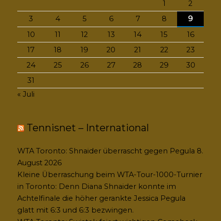
1
2
3
4
5
6
7
8
9
10
11
12
13
14
15
16
17
18
19
20
21
22
23
24
25
26
27
28
29
30
31
« Juli
Tennisnet – International
WTA Toronto: Shnaider überrascht gegen Pegula
8.
August 2026
Kleine Überraschung beim WTA-Tour-1000-Turnier
in Toronto: Denn Diana Shnaider konnte im
Achtelfinale die höher gerankte Jessica Pegula
glatt mit 6:3 und 6:3 bezwingen.